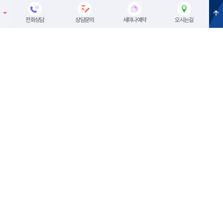
셀레나이민
메뉴
전화상담
상담문의
세미나예약
오시는길