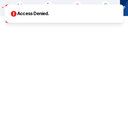
셀레나이민
메뉴
전화상담
상담문의
세미나예약
오시는길