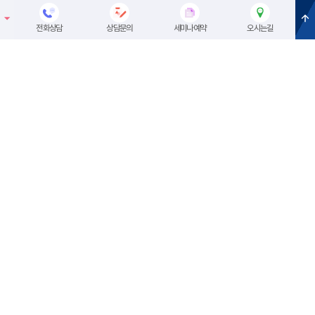
셀레나이민
메뉴
전화상담
상담문의
세미나예약
오시는길